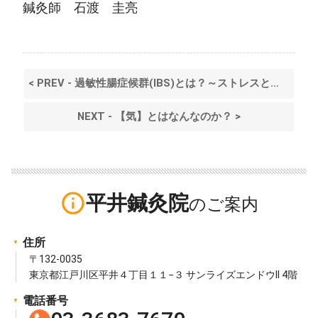
鍼灸師 石渡 圭亮
< PREV - 過敏性腸症候群(IBS)とは？～ストレスと腸の関係～
NEXT - 【気】とはなんなのか？ >
info_outline
平井鍼灸院
住所
〒132-0035
東京都江戸川区平井４丁目１１−３ サンライズエンドウII 4階
電話番号