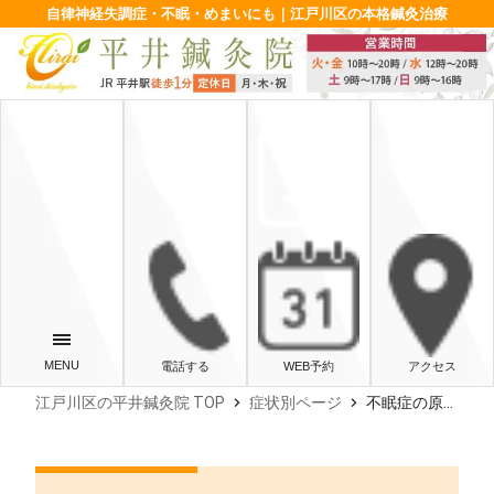
自律神経失調症・不眠・めまいにも｜江戸川区の本格鍼灸治療
電話する
WEB予約
アクセス
chevron_right
chevron_right
江戸川区の平井鍼灸院 TOP
症状別ページ
不眠症の原因とは？ ‐東京・江戸川区・平井・鍼灸‐