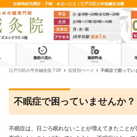
自律神経失調症・不眠・めまいにも｜江戸川区の本格鍼灸治療
へ
施術の流れ
施術料金
Flow
Charge
chevron_right
chevron_right
江戸川区の平井鍼灸院 TOP
症状別ページ
不眠症で困ってい
不眠症で困っていませんか？
不眠症は、日ごろ眠れないことが増えてきたことが