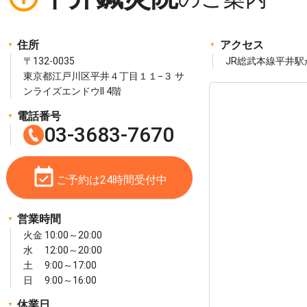
住所
アクセス
〒132-0035
JR総武本線平井駅
東京都江戸川区平井４丁目１１−３ サ
ンライズエンドウII 4階
電話番号
03-3683-7670
event_available
ご予約は24時間受付中
営業時間
火金 10:00～20:00
水 12:00～20:00
土 9:00～17:00
日 9:00～16:00
休業日