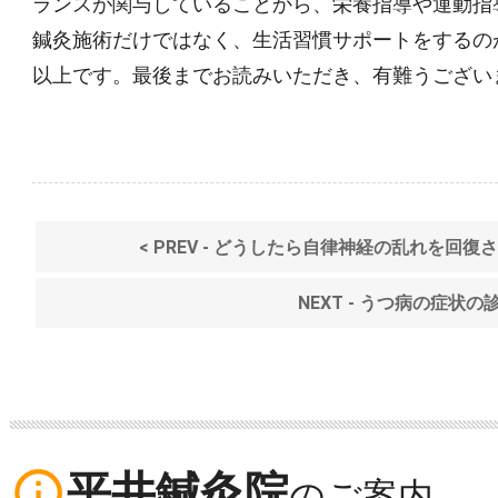
ランスが関与していることから、栄養指導や運動指
鍼灸施術だけではなく、生活習慣サポートをするの
以上です。最後までお読みいただき、有難うござい
< PREV - どうしたら自律神経の乱れを回
NEXT - うつ病の症状の診
info_outline
平井鍼灸院