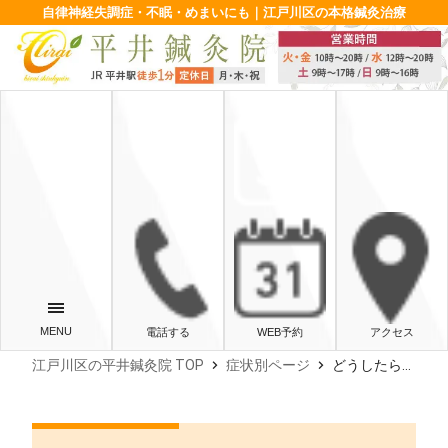
自律神経失調症・不眠・めまいにも｜江戸川区の本格鍼灸治療
電話する
WEB予約
アクセス
chevron_right
chevron_right
江戸川区の平井鍼灸院 TOP
症状別ページ
どうしたら自律神経の乱れを回復させることが出来るのか？