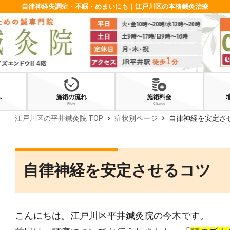
自律神経失調症・不眠・めまいにも｜江戸川区の本格鍼灸治療
へ
施術の流れ
施術料金
Flow
Charge
chevron_right
chevron_right
江戸川区の平井鍼灸院 TOP
症状別ページ
自律神経を安定さ
自律神経を安定させるコツ
こんにちは。江戸川区平井鍼灸院の今木です。