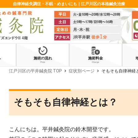
自律神経失調症・不眠・めまいにも｜江戸川区の本格鍼灸治療
へ
施術の流れ
施術料金
Flow
Charge
chevron_right
chevron_right
江戸川区の平井鍼灸院 TOP
症状別ページ
そもそも自律神経
そもそも自律神経とは？
こんにちは。平井鍼灸院の鈴木開登です。