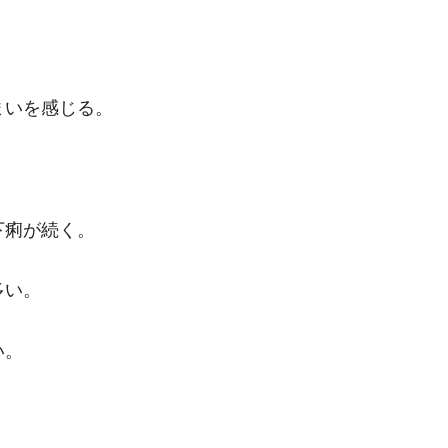
まいを感じる。
下痢が続く。
多い。
い。