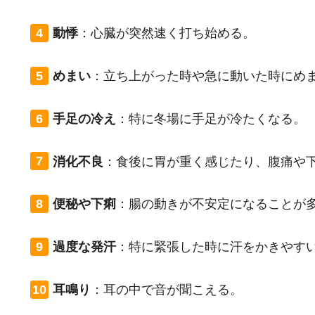
動悸
：
心臓が突然速く打ち始める。
めまい
：
立ち上がった時や急に動いた時にめ
手足の冷え
：
特に冬場に手足が冷たくなる。
消化不良
：
食後に胃が重く感じたり、腹痛や
便秘や下痢
：
腸の動きが不安定になることが
過度な発汗
：
特に緊張した時に汗をかきやす
耳鳴り
：
耳の中で音が聞こえる。