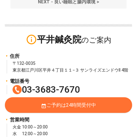
NEXT - 良い睡眠と腸内環境 >
info_outline
平井鍼灸院
住所
〒132-0035
東京都江戸川区平井４丁目１１−３ サンライズエンドウII 4階
電話番号
03-3683-7670
ご予約は24時間受付中
event_available
営業時間
火金 10:00～20:00
水 12:00～20:00