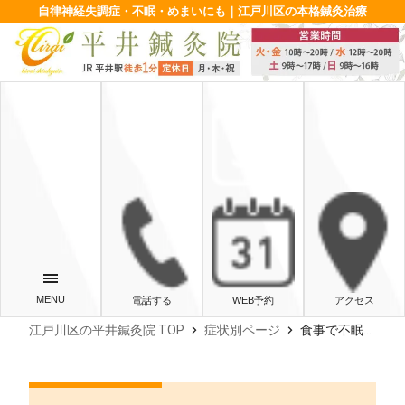
自律神経失調症・不眠・めまいにも｜江戸川区の本格鍼灸治療
電話する
WEB予約
アクセス
chevron_right
chevron_right
江戸川区の平井鍼灸院 TOP
症状別ページ
食事で不眠改善