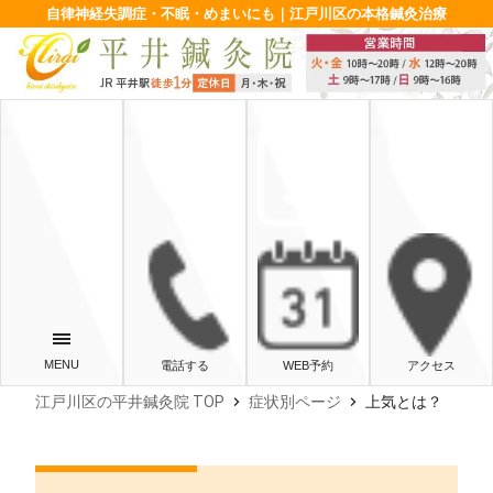
自律神経失調症・不眠・めまいにも｜江戸川区の本格鍼灸治療
電話する
WEB予約
アクセス
chevron_right
chevron_right
江戸川区の平井鍼灸院 TOP
症状別ページ
上気とは？