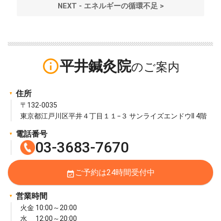
NEXT - エネルギーの循環不足 >
info_outline
平井鍼灸院
住所
〒132-0035
東京都江戸川区平井４丁目１１−３ サンライズエンドウII 4階
電話番号
03-3683-7670
ご予約は24時間受付中
event_available
営業時間
火金 10:00～20:00
水 12:00～20:00