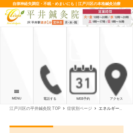
自律神経失調症・不眠・めまいにも｜江戸川区の本格鍼灸治療
電話する
WEB予約
アクセス
chevron_right
chevron_right
江戸川区の平井鍼灸院 TOP
症状別ページ
エネルギーの生産不足