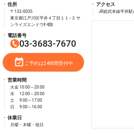
住所
アクセス
〒132-0035
JR総武本線平井駅
東京都江戸川区平井４丁目１１−３ サ
ンライズエンドウII 4階
電話番号
03-3683-7670
event_available
ご予約は24時間受付中
営業時間
火金 10:00～20:00
水 12:00～20:00
土 9:00～17:00
日 9:00～16:00
休業日
月曜・木曜・祝日