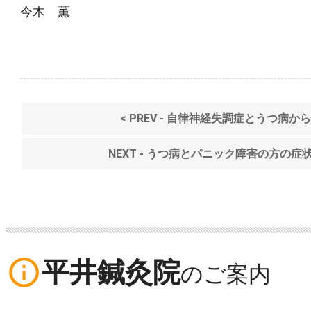
今木 薫
< PREV - 自律神経失調症とうつ病
NEXT - うつ病とパニック障害の方の症
info_outline
平井鍼灸院