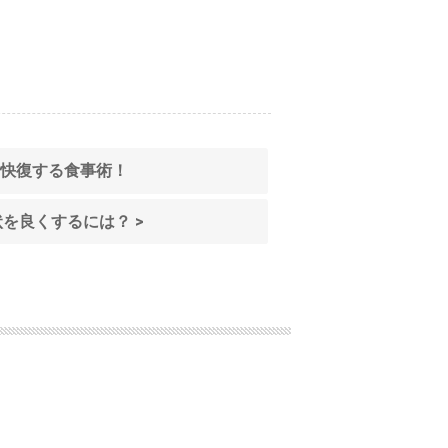
から快復する食事術！
状を良くするには？ >