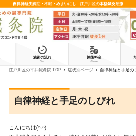
自律神経失調症・不眠・めまいにも｜江戸川区の本格鍼灸治療
へ
施術の流れ
施術料金
Flow
Charge
chevron_right
chevron_right
江戸川区の平井鍼灸院 TOP
症状別ページ
自律神経と手足の
自律神経と手足のしびれ
こんにちは(^-^)