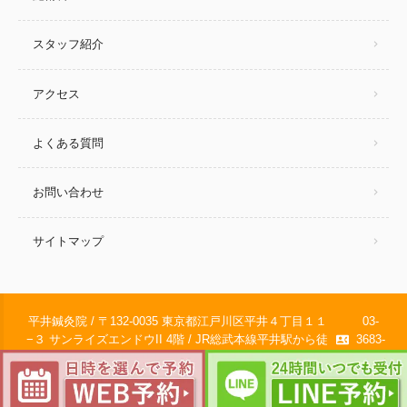
スタッフ紹介
アクセス
よくある質問
お問い合わせ
サイトマップ
平井鍼灸院 / 〒132-0035 東京都江戸川区平井４丁目１１
03-
−３ サンライズエンドウII 4階 / JR総武本線平井駅から徒
3683-
contact_phone
歩1分 /
7670
© 2011-2025
江戸川区の平井鍼灸院