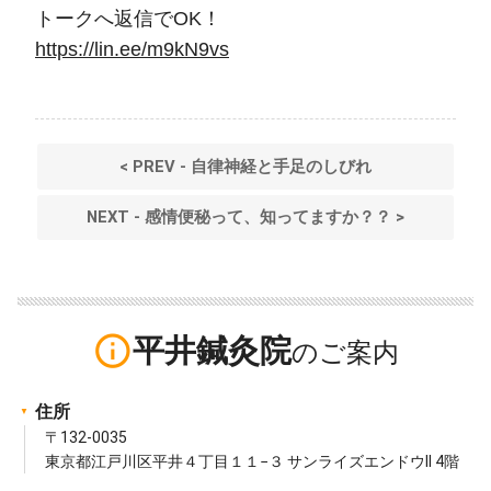
トークへ返信でOK！
https://lin.ee/m9kN9vs
< PREV - 自律神経と手足のしびれ
NEXT - 感情便秘って、知ってますか？？ >
info_outline
平井鍼灸院
住所
〒132-0035
東京都江戸川区平井４丁目１１−３ サンライズエンドウII 4階