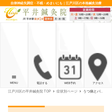
自律神経失調症・不眠・めまいにも｜江戸川区の本格鍼灸治療
電話する
WEB予約
アクセス
chevron_right
chevron_right
江戸川区の平井鍼灸院 TOP
症状別ページ
うつ病とパニック障害の方の症状を良くするには？