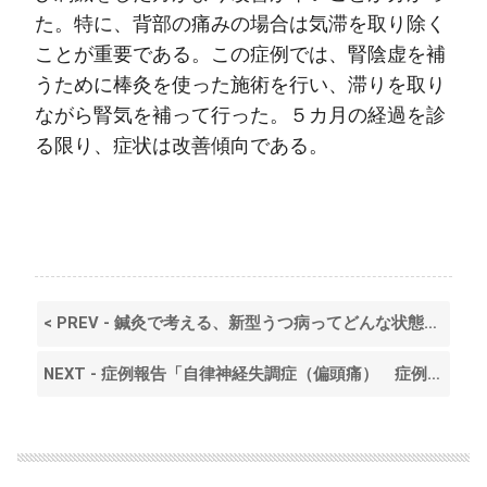
た。特に、背部の痛みの場合は気滞を取り除く
ことが重要である。この症例では、腎陰虚を補
うために棒灸を使った施術を行い、滞りを取り
ながら腎気を補って行った。５カ月の経過を診
る限り、症状は改善傾向である。
< PREV - 鍼灸で考える、新型うつ病ってどんな状態？（うつ・感情・人間関係・倦怠感）ー東京・江戸川区・平井ー
NEXT - 症例報告「自律神経失調症（偏頭痛） 症例1」‐東京・江戸川区・平井‐ >