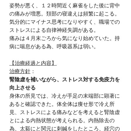
姿勢が悪く、１２時間近く麻雀をした後に背中
の痛みが増悪。頚部の寝違えは頻繁に起こる。
気分的にマイナス思考になりやすく、職場での
ストレスによる自律神経失調がある。
痛みは４月末ごろから気になり始めていた。持
病に喘息がある為、呼吸器系は弱い。
【治療経過と内容】
治療方針
：
腎陰虚を補いながら、ストレス対する免疫力を
向上させる
身体の所見では、冷えが手足の末端部に顕著に
あると確認できた。体全体は痩せ形で冷え所
見、ストレスによる痛みなどを考えると腎陰虚
とによる内熱状態が考えられる。内熱除去の
為、太谿にと関元に刺鍼をしたところ、経穴の