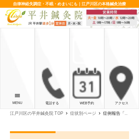
自律神経失調症・不眠・めまいにも｜江戸川区の本格鍼灸治療
電話する
WEB予約
アクセス
chevron_right
chevron_right
江戸川区の平井鍼灸院 TOP
症状別ページ
症例報告「自律神経失調症（背中の痛み、首のコリ） 症例５」‐東京・江戸川区・平井‐