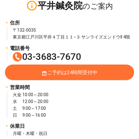
info_outline
平井鍼灸院
住所
〒132-0035
東京都江戸川区平井４丁目１１−３ サンライズエンドウII 4階
電話番号
03-3683-7670
ご予約は24時間受付中
event_available
営業時間
火金 10:00～20:00
水 12:00～20:00
土 9:00～17:00
日 9:00～16:00
休業日
月曜・木曜・祝日