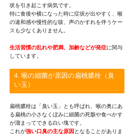
状を引き起こす病気です。
特に食後や横になった時に症状が出やすく、喉
の違和感や慢性的な咳、声のかすれを伴うケー
スも少なくありません。
生活習慣の乱れや肥満、加齢などが発症
に関与
しています。
4. 喉の細菌が原因の扁桃膿栓（臭
い玉）
扁桃膿栓は「臭い玉」とも呼ばれ、喉の奥にあ
る扁桃の小さなくぼみに細菌の死骸や食べかす
が溜まってできる白い塊です。
これが
強い口臭の主な原因
となることがありま