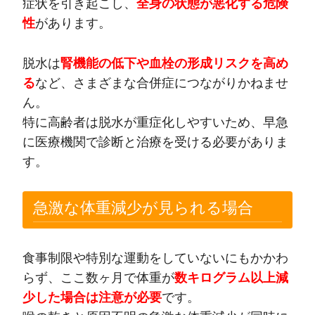
症状を引き起こし、
全身の状態が悪化する危険
性
があります。
脱水は
腎機能の低下や血栓の形成リスクを高め
る
など、さまざまな合併症につながりかねませ
ん。
特に高齢者は脱水が重症化しやすいため、早急
に医療機関で診断と治療を受ける必要がありま
す。
急激な体重減少が見られる場合
食事制限や特別な運動をしていないにもかかわ
らず、ここ数ヶ月で体重が
数キログラム以上減
少した場合は注意が必要
です。