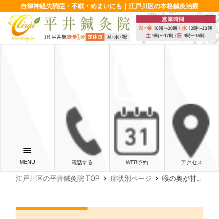
自律神経失調症・不眠・めまいにも｜江戸川区の本格鍼灸治療
電話する
WEB予約
アクセス
chevron_right
chevron_right
江戸川区の平井鍼灸院 TOP
症状別ページ
喉の奥が甘い味…原因は糖尿病？考えられる病気と対処法を解説