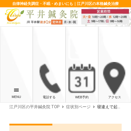
自律神経失調症・不眠・めまいにも｜江戸川区の本格鍼灸治療
電話する
WEB予約
アクセス
chevron_right
chevron_right
江戸川区の平井鍼灸院 TOP
症状別ページ
寝違えで起き上がれない！首の激痛を和らげる応急処置と危険なサイン