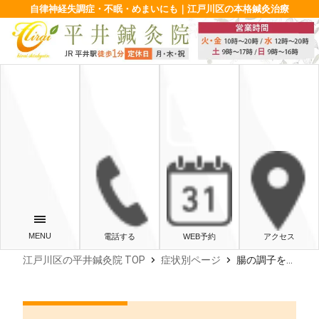
自律神経失調症・不眠・めまいにも｜江戸川区の本格鍼灸治療
電話する
WEB予約
アクセス
chevron_right
chevron_right
江戸川区の平井鍼灸院 TOP
症状別ページ
腸の調子を整える「食物繊維」