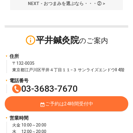
NEXT - おつまみを選ぶなら・・・② >
info_outline
平井鍼灸院
住所
〒132-0035
東京都江戸川区平井４丁目１１−３ サンライズエンドウII 4階
電話番号
03-3683-7670
ご予約は24時間受付中
event_available
営業時間
火金 10:00～20:00
水 12:00～20:00