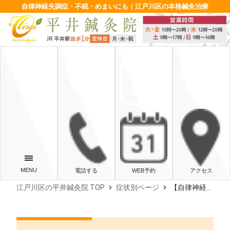
自律神経失調症・不眠・めまいにも｜江戸川区の本格鍼灸治療
電話する
WEB予約
アクセス
chevron_right
chevron_right
江戸川区の平井鍼灸院 TOP
症状別ページ
【自律神経失調症・やる気がでない】症状改善症例