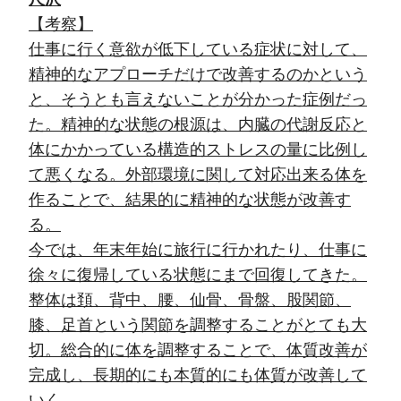
【考察】
仕事に行く意欲が低下している症状に対して、
精神的なアプローチだけで改善するのかという
と、そうとも言えないことが分かった症例だっ
た。精神的な状態の根源は、内臓の代謝反応と
体にかかっている構造的ストレスの量に比例し
て悪くなる。外部環境に関して対応出来る体を
作ることで、結果的に精神的な状態が改善す
る。
今では、年末年始に旅行に行かれたり、仕事に
徐々に復帰している状態にまで回復してきた。
整体は頚、背中、腰、仙骨、骨盤、股関節、
膝、足首という関節を調整することがとても大
切。総合的に体を調整することで、体質改善が
完成し、長期的にも本質的にも体質が改善して
いく。