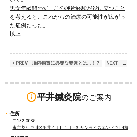
男女年齢問わず、この施術経験が役に立つこと
を考えると、これからの治療の可能性が広がっ
た症例だった。
以上
< PREV - 脳内物質に必要な要素とは…！？
NEXT - 感情をリセットする方法 >
info_outline
平井鍼灸院
住所
〒132-0035
東京都江戸川区平井４丁目１１−３ サンライズエンドウII 4階