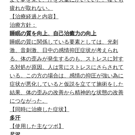
疲れが取れない。
【治療経過と内容】
治療方針
：
睡眠の質を向上、自己治癒力の向上
睡眠の質に関係している要素としては、光刺
激、音刺激、日中の感情抑圧症状が考えられ
る。体の歪みが発生するのも、ストレスに対す
る対処が原因。人は常にストレスにさらされて
いる。この方の場合は、感情の抑圧が強い為に
症状が悪化していると仮説を立てて施術をした
結果、体の歪みの改善から精神的な状態の改善
につながった。
【同時に治療した症状】
多汗
【使用した主なツボ】
尺沢