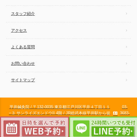
スタッフ紹介
アクセス
よくある質問
お問い合わせ
サイトマップ
平井鍼灸院 / 〒132-0035 東京都江戸川区平井４丁目１１
03-
−３ サンライズエンドウII 4階 / JR総武本線平井駅から徒
3683-
contact_phone
歩1分 /
7670
© 2011-2025
江戸川区の平井鍼灸院