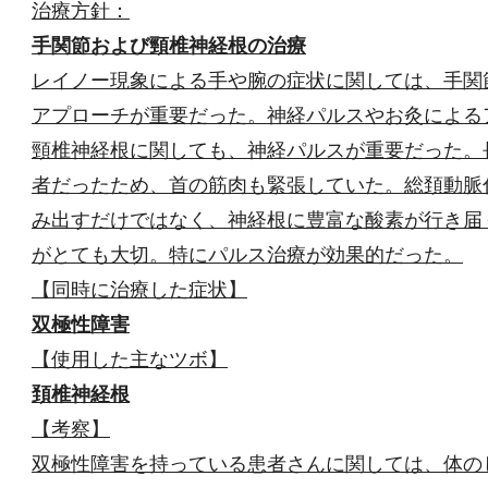
治療方針
：
手関節および頸椎神経根の治療
レイノー現象による手や腕の症状に関しては、手関
アプローチが重要だった。神経パルスやお灸による
頸椎神経根に関しても、神経パルスが重要だった。
者だったため、首の筋肉も緊張していた。総頚動脈
み出すだけではなく、神経根に豊富な酸素が行き届
がとても大切。特にパルス治療が効果的だった。
【同時に治療した症状】
双極性障害
【使用した主なツボ】
頚椎神経根
【考察】
双極性障害を持っている患者さんに関しては、体の