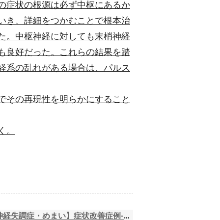
の症状の根源は必ず中枢にあるか
いき、詳細をつかむことで根本治
た。中枢神経に対しても末梢神経
も良好だった。これらの結果を踏
経系の乱れがある場合は、パルス
でその再現性を明らかにすること
く。
失調症・めまい】症状改善症例-江戸川区 はり 平井- >