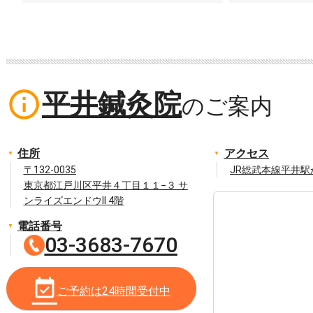
info_outline
平井鍼灸院
住所
アクセス
〒132-0035
JR総武本線平井駅
東京都江戸川区平井４丁目１１−３ サ
ンライズエンドウII 4階
電話番号
03-3683-7670
event_available
ご予約は24時間受付中