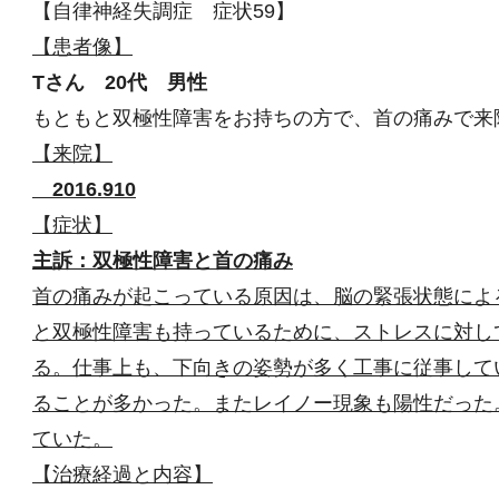
【自律神経失調症 症状59】
【患者像】
Tさん 20代 男性
もともと双極性障害をお持ちの方で、首の痛みで来
【来院】
2016.910
【症状】
主訴：双極性障害と首の痛み
首の痛みが起こっている原因は、脳の緊張状態によ
と双極性障害も持っているために、ストレスに対し
る。仕事上も、下向きの姿勢が多く工事に従事して
ることが多かった。またレイノー現象も陽性だった
ていた。
【治療経過と内容】