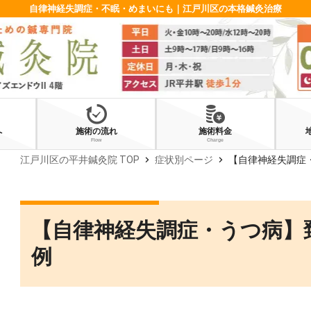
自律神経失調症・不眠・めまいにも｜江戸川区の本格鍼灸治療
へ
施術の流れ
施術料金
Flow
Charge
chevron_right
chevron_right
江戸川区の平井鍼灸院 TOP
症状別ページ
【自律神経失調症
【自律神経失調症・うつ病】
例