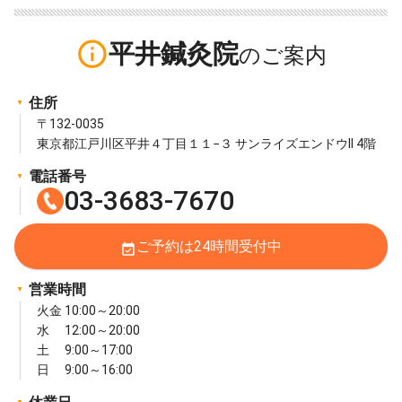
info_outline
平井鍼灸院
住所
〒132-0035
東京都江戸川区平井４丁目１１−３ サンライズエンドウII 4階
電話番号
03-3683-7670
ご予約は24時間受付中
event_available
営業時間
火金 10:00～20:00
水 12:00～20:00
土 9:00～17:00
日 9:00～16:00