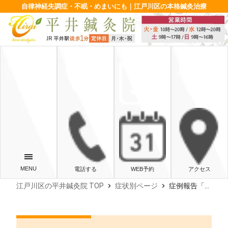
自律神経失調症・不眠・めまいにも｜江戸川区の本格鍼灸治療
電話する
WEB予約
アクセス
chevron_right
chevron_right
江戸川区の平井鍼灸院 TOP
症状別ページ
症例報告「うつ病 症例２」‐東京・江戸川区・平井‐