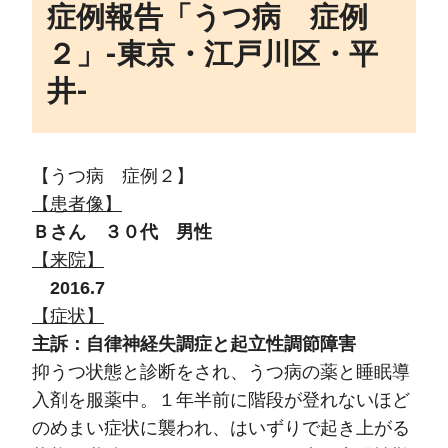
症例報告「うつ病 症例
２」‐東京・江戸川区・平
井‐
【うつ病 症例２】
【患者像】
Ｂさん ３０代 男性
【来院】
2016.7
【症状】
主訴：自律神経失調症と起立性調節障害
抑うつ状態と診断をされ、うつ病の薬と睡眠導
入剤を服薬中。１年半前に階段が登れないほど
のめまい症状に襲われ、はいずりで起き上がる