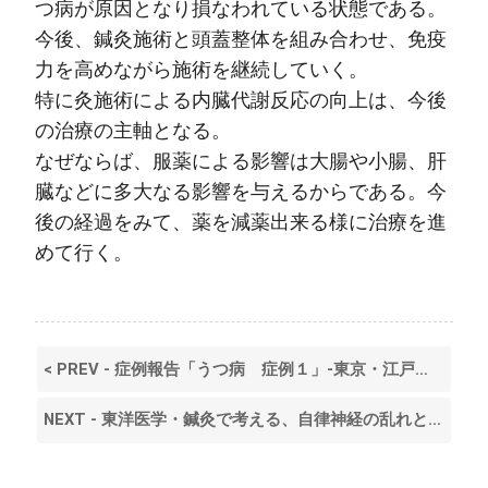
つ病が原因となり損なわれている状態である。
今後、鍼灸施術と頭蓋整体を組み合わせ、免疫
力を高めながら施術を継続していく。
特に灸施術による内臓代謝反応の向上は、今後
の治療の主軸となる。
なぜならば、服薬による影響は大腸や小腸、肝
臓などに多大なる影響を与えるからである。今
後の経過をみて、薬を減薬出来る様に治療を進
めて行く。
< PREV - 症例報告「うつ病 症例１」‐東京・江戸川区・平井‐
NEXT - 東洋医学・鍼灸で考える、自律神経の乱れと息苦しさ（うつ・息苦しさ・倦怠感）ー東京・江戸川区・平井ー >