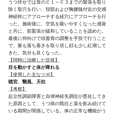
うつ伏せでは首のＣ１～Ｃ３までの緊張を取り
除く取穴を行い、頚部および胸腰髄付近の交感
神経幹にアプローチする経穴にアプローチを行
った。施術後に、空気を吸いやすくなった感覚
と共に、筋緊張が緩和していることを認めた。
最後に仰向けで頭蓋骨の調整を手技で行うこと
で、脈も落ち着きを取り戻し顔も少し紅潮して
きた。気分も良くなった。
【同時に治療した症状】
目を動かすと体が痺れる
【使用した主なツボ】
聴宮、翳風、天柱
【考察】
起立性調節障害と自律神経失調症が悪化してき
た原因として、うつ病の既往と薬を飲み続けて
いる期間が関係している。体の正常な機能がう