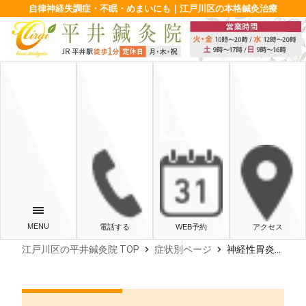
自律神経失調症・不眠・めまいにも｜江戸川区の本格鍼灸治療
電話する
WEB予約
アクセス
chevron_right
chevron_right
江戸川区の平井鍼灸院 TOP
症状別ページ
神経性胃炎の症状（吐き気）と原因｜ストレスに効く市販薬を紹介