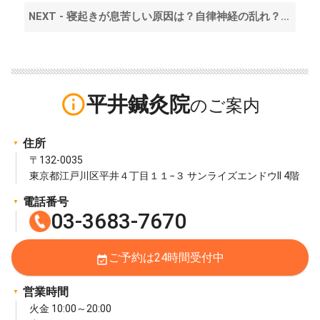
NEXT - 寝起きが息苦しい原因は？自律神経の乱れ？簡単な対処法も解説 >
info_outline
平井鍼灸院
住所
〒132-0035
東京都江戸川区平井４丁目１１−３ サンライズエンドウII 4階
電話番号
03-3683-7670
ご予約は24時間受付中
event_available
営業時間
火金 10:00～20:00