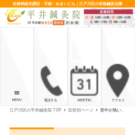
自律神経失調症・不眠・めまいにも｜江戸川区の本格鍼灸治療
電話する
WEB予約
アクセス
chevron_right
chevron_right
江戸川区の平井鍼灸院 TOP
症状別ページ
背中が熱いのは自律神経の乱れ？考えられる病気と原因、対処法を解説