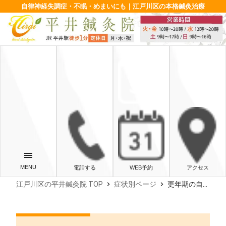
自律神経失調症・不眠・めまいにも｜江戸川区の本格鍼灸治療
電話する
WEB予約
アクセス
chevron_right
chevron_right
江戸川区の平井鍼灸院 TOP
症状別ページ
更年期の自律神経を整えるツボ｜症状別の場所と正しい押し方