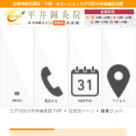
自律神経失調症・不眠・めまいにも｜江戸川区の本格鍼灸治療
電話する
WEB予約
アクセス
chevron_right
chevron_right
江戸川区の平井鍼灸院 TOP
症状別ページ
膝裏リンパの詰まりを解消！むくみや痛みの原因とセルフでできるほぐし方