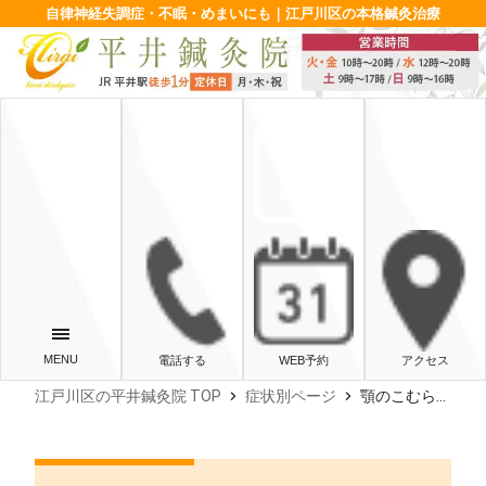
自律神経失調症・不眠・めまいにも｜江戸川区の本格鍼灸治療
電話する
WEB予約
アクセス
chevron_right
chevron_right
江戸川区の平井鍼灸院 TOP
症状別ページ
顎のこむら返りの直し方｜急な痛みの原因と今すぐできる対処法