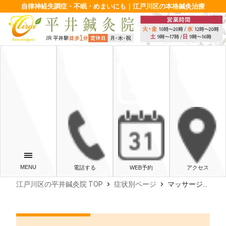
自律神経失調症・不眠・めまいにも｜江戸川区の本格鍼灸治療
電話する
WEB予約
アクセス
chevron_right
chevron_right
江戸川区の平井鍼灸院 TOP
症状別ページ
マッサージ後に体がだるいのはなぜ？好転反応の見分け方と対処法