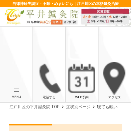
自律神経失調症・不眠・めまいにも｜江戸川区の本格鍼灸治療
電話する
WEB予約
アクセス
chevron_right
chevron_right
江戸川区の平井鍼灸院 TOP
症状別ページ
寝ても眠い日中の眠気、原因は？過眠症など病気の可能性と治し方