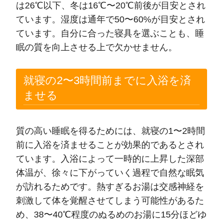
は26℃以下、冬は16℃〜20℃前後が目安とされ
ています。湿度は通年で50〜60%が目安とされ
ています。自分に合った寝具を選ぶことも、睡
眠の質を向上させる上で欠かせません。
就寝の2〜3時間前までに入浴を済
ませる
質の高い睡眠を得るためには、就寝の1〜2時間
前に入浴を済ませることが効果的であるとされ
ています。入浴によって一時的に上昇した深部
体温が、徐々に下がっていく過程で自然な眠気
が訪れるためです。熱すぎるお湯は交感神経を
刺激して体を覚醒させてしまう可能性があるた
め、38〜40℃程度のぬるめのお湯に15分ほどゆ