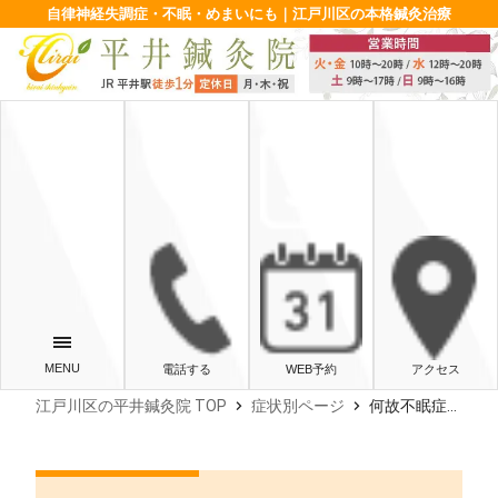
自律神経失調症・不眠・めまいにも｜江戸川区の本格鍼灸治療
電話する
WEB予約
アクセス
chevron_right
chevron_right
江戸川区の平井鍼灸院 TOP
症状別ページ
何故不眠症になってしまうのか？