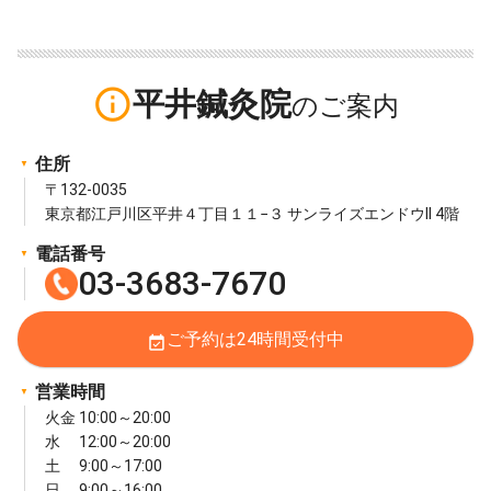
info_outline
平井鍼灸院
住所
〒132-0035
東京都江戸川区平井４丁目１１−３ サンライズエンドウII 4階
電話番号
03-3683-7670
ご予約は24時間受付中
event_available
営業時間
火金 10:00～20:00
水 12:00～20:00
土 9:00～17:00
日 9:00～16:00