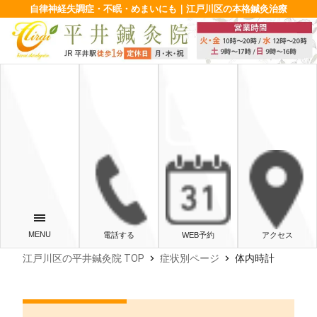
自律神経失調症・不眠・めまいにも｜江戸川区の本格鍼灸治療
電話する
WEB予約
アクセス
chevron_right
chevron_right
江戸川区の平井鍼灸院 TOP
症状別ページ
体内時計