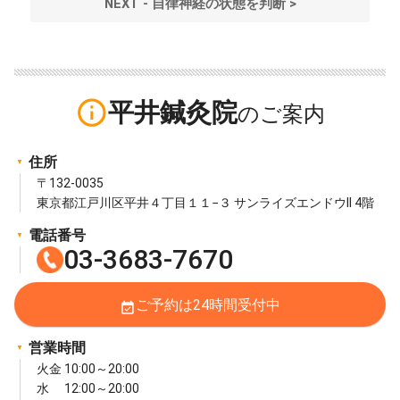
NEXT - 自律神経の状態を判断 >
info_outline
平井鍼灸院
住所
〒132-0035
東京都江戸川区平井４丁目１１−３ サンライズエンドウII 4階
電話番号
03-3683-7670
ご予約は24時間受付中
event_available
営業時間
火金 10:00～20:00
水 12:00～20:00