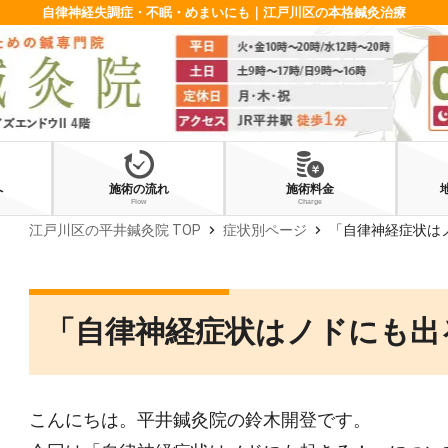
自律神経失調症・不眠・めまいにも｜江戸川区の本格鍼灸治療
へ
施術の流れ
施術料金
Flow
Charge
chevron_right
chevron_right
江戸川区の平井鍼灸院 TOP
症状別ページ
「自律神経症状は
「自律神経症状はノドにも出
こんにちは。平井鍼灸院の鈴木開登です。