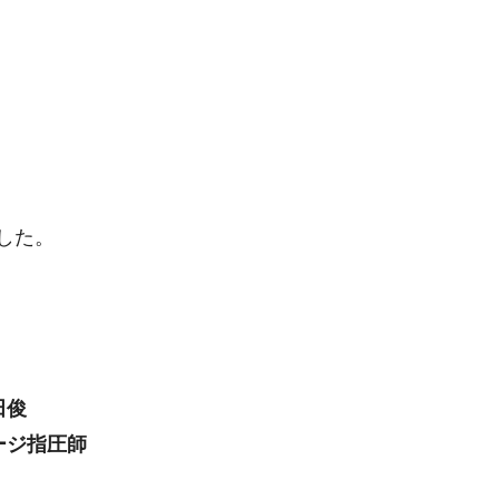
した。
田俊
ージ指圧師