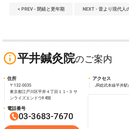
< PREV - 閉経と更年期
NEXT - 昔より現代
info_outline
平井鍼灸院
住所
アクセス
〒132-0035
JR総武本線平井駅
東京都江戸川区平井４丁目１１−３ サ
ンライズエンドウII 4階
電話番号
03-3683-7670