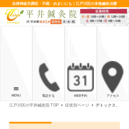
自律神経失調症・不眠・めまいにも｜江戸川区の本格鍼灸治療
電話する
WEB予約
アクセス
chevron_right
chevron_right
江戸川区の平井鍼灸院 TOP
症状別ページ
デトックスしましょう！ -平井・江戸川区・鍼灸‐