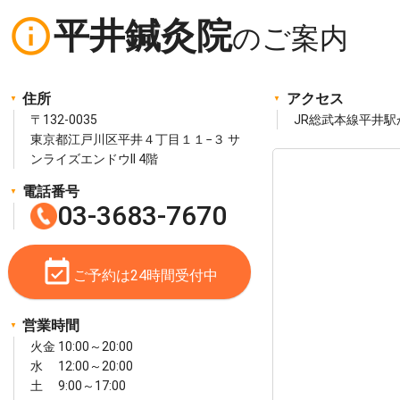
info_outline
平井鍼灸院
住所
アクセス
〒132-0035
JR総武本線平井駅
東京都江戸川区平井４丁目１１−３ サ
ンライズエンドウII 4階
電話番号
03-3683-7670
event_available
ご予約は24時間受付中
営業時間
火金 10:00～20:00
水 12:00～20:00
土 9:00～17:00