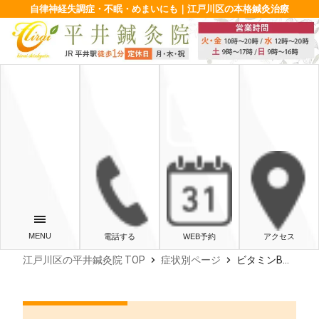
自律神経失調症・不眠・めまいにも｜江戸川区の本格鍼灸治療
電話する
WEB予約
アクセス
chevron_right
chevron_right
江戸川区の平井鍼灸院 TOP
症状別ページ
ビタミンB群の摂り方のコツ