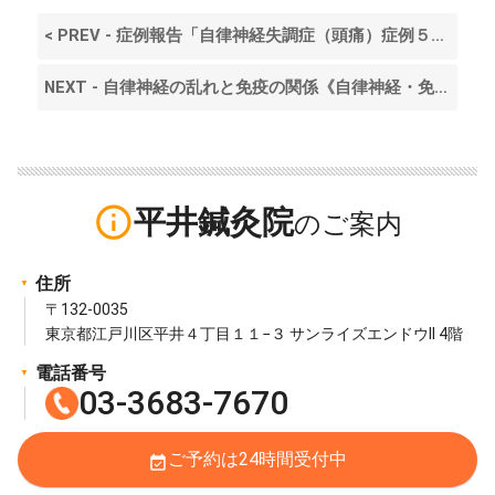
< PREV - 症例報告「自律神経失調症（頭痛）症例５」 ‐東京・江戸川区・平井‐
NEXT - 自律神経の乱れと免疫の関係《自律神経・免疫・倦怠感》 >
info_outline
平井鍼灸院
住所
〒132-0035
東京都江戸川区平井４丁目１１−３ サンライズエンドウII 4階
電話番号
03-3683-7670
ご予約は24時間受付中
event_available