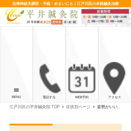
自律神経失調症・不眠・めまいにも｜江戸川区の本格鍼灸治療
電話する
WEB予約
アクセス
chevron_right
chevron_right
江戸川区の平井鍼灸院 TOP
症状別ページ
姿勢がいいとは？