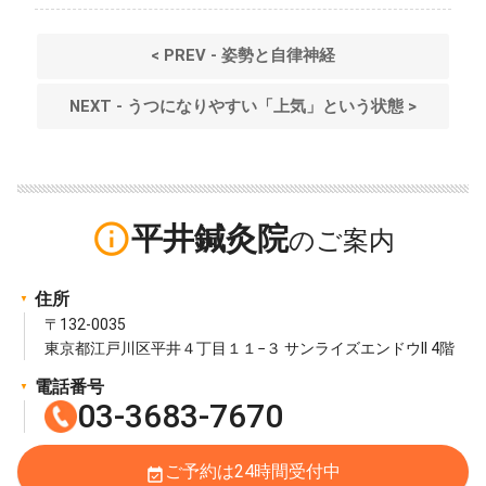
< PREV - 姿勢と自律神経
NEXT - うつになりやすい「上気」という状態 >
info_outline
平井鍼灸院
住所
〒132-0035
東京都江戸川区平井４丁目１１−３ サンライズエンドウII 4階
電話番号
03-3683-7670
ご予約は24時間受付中
event_available