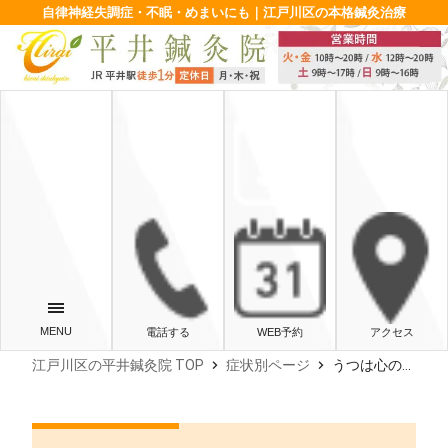
自律神経失調症・不眠・めまいにも｜江戸川区の本格鍼灸治療
電話する
WEB予約
アクセス
chevron_right
chevron_right
江戸川区の平井鍼灸院 TOP
症状別ページ
うつは心の問題？