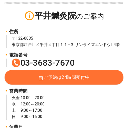
info_outline
平井鍼灸院
住所
〒132-0035
東京都江戸川区平井４丁目１１−３ サンライズエンドウII 4階
電話番号
03-3683-7670
ご予約は24時間受付中
event_available
営業時間
火金 10:00～20:00
水 12:00～20:00
土 9:00～17:00
日 9:00～16:00
休業日