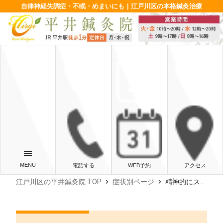
自律神経失調症・不眠・めまいにも｜江戸川区の本格鍼灸治療
電話する
WEB予約
アクセス
chevron_right
chevron_right
江戸川区の平井鍼灸院 TOP
症状別ページ
精神的にストレスがあるとうつになる？