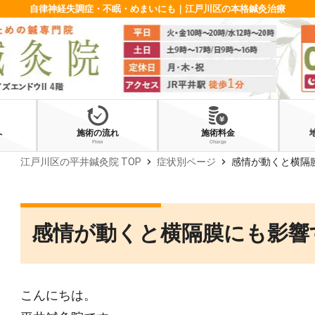
自律神経失調症・不眠・めまいにも｜江戸川区の本格鍼灸治療
へ
施術の流れ
施術料金
Flow
Charge
chevron_right
chevron_right
江戸川区の平井鍼灸院 TOP
症状別ページ
感情が動くと横隔
感情が動くと横隔膜にも影響
こんにちは。