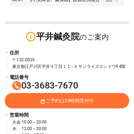
info_outline
平井鍼灸院
住所
〒132-0035
東京都江戸川区平井４丁目１１−３ サンライズエンドウII 4階
電話番号
03-3683-7670
ご予約は24時間受付中
event_available
営業時間
火金 10:00～20:00
水 12:00～20:00