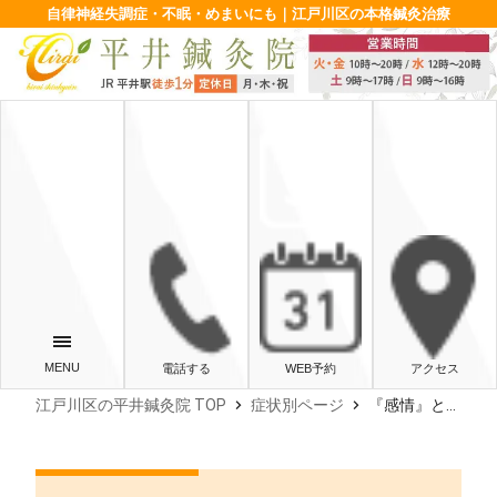
自律神経失調症・不眠・めまいにも｜江戸川区の本格鍼灸治療
電話する
WEB予約
アクセス
chevron_right
chevron_right
江戸川区の平井鍼灸院 TOP
症状別ページ
『感情』と『自律神経』の関係