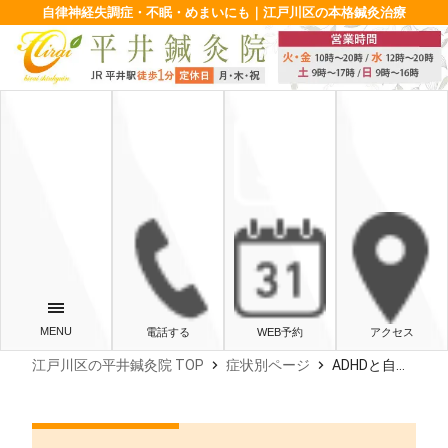
自律神経失調症・不眠・めまいにも｜江戸川区の本格鍼灸治療
電話する
WEB予約
アクセス
chevron_right
chevron_right
江戸川区の平井鍼灸院 TOP
症状別ページ
ADHDと自律神経失調症の治療実績