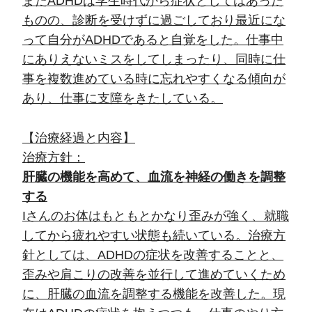
またADHDは学生時代から症状としてはあった
ものの、診断を受けずに過ごしており最近にな
って自分がADHDであると自覚をした。仕事中
にありえないミスをしてしまったり、同時に仕
事を複数進めている時に忘れやすくなる傾向が
あり、仕事に支障をきたしている。
【治療経過と内容】
治療方針
：
肝臓の機能を高めて、血流を神経の働きを調整
する
Iさんのお体はもともとかなり歪みが強く、就職
してから疲れやすい状態も続いている。治療方
針としては、ADHDの症状を改善することと、
歪みや肩こりの改善を並行して進めていくため
に、肝臓の血流を調整する機能を改善した。現