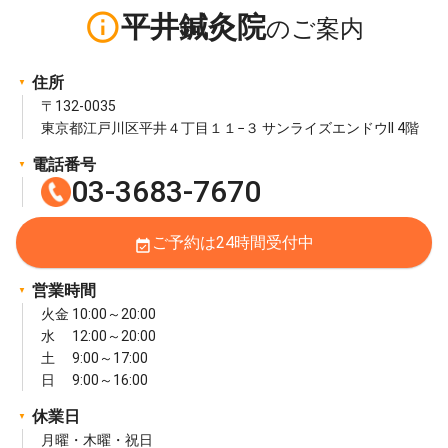
info_outline
平井鍼灸院
住所
〒132-0035
東京都江戸川区平井４丁目１１−３ サンライズエンドウII 4階
電話番号
03-3683-7670
ご予約は24時間受付中
event_available
営業時間
火金 10:00～20:00
水 12:00～20:00
土 9:00～17:00
日 9:00～16:00
休業日
月曜・木曜・祝日