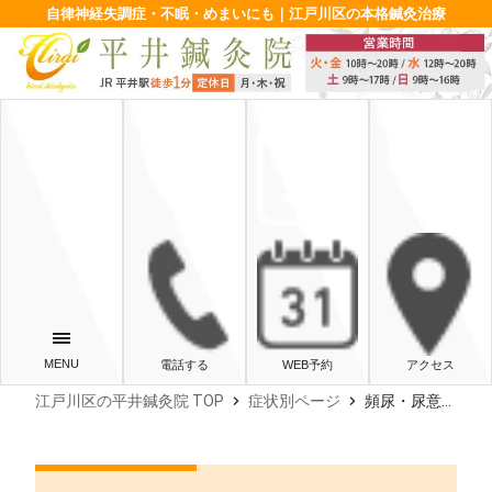
自律神経失調症・不眠・めまいにも｜江戸川区の本格鍼灸治療
電話する
WEB予約
アクセス
chevron_right
chevron_right
江戸川区の平井鍼灸院 TOP
症状別ページ
頻尿・尿意切迫でお悩みの方へ｜過敏性膀胱と自律神経の関係をわかりやすく解説