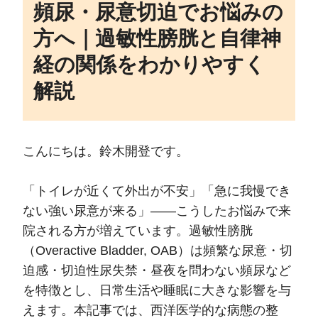
頻尿・尿意切迫でお悩みの
方へ｜過敏性膀胱と自律神
経の関係をわかりやすく
解説
こんにちは。鈴木開登です。
「トイレが近くて外出が不安」「急に我慢でき
ない強い尿意が来る」――こうしたお悩みで来
院される方が増えています。過敏性膀胱
（Overactive Bladder, OAB）は頻繁な尿意・切
迫感・切迫性尿失禁・昼夜を問わない頻尿など
を特徴とし、日常生活や睡眠に大きな影響を与
えます。本記事では、西洋医学的な病態の整