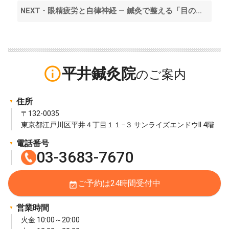
NEXT - 眼精疲労と自律神経 — 鍼灸で整える「目の疲れ」と全身の不調 >
info_outline
平井鍼灸院
住所
〒132-0035
東京都江戸川区平井４丁目１１−３ サンライズエンドウII 4階
電話番号
03-3683-7670
ご予約は24時間受付中
event_available
営業時間
火金 10:00～20:00