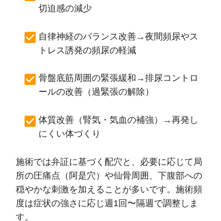
切迫感の減少
自律神経のバランス改善→夜間頻尿やス
トレス誘発の頻尿の軽減
骨盤底筋周囲の緊張緩和→排尿コントロ
ールの改善（過緊張の解除）
体質改善（腎気・気血の補強）→再発し
にくい体づくり
施術では弁証に基づく配穴と、必要に応じて局
所の圧痛点（阿是穴）や仙骨周囲、下腹部への
穏やかな刺激を加えることが多いです。施術頻
度は症状の強さに応じ週1回〜隔週で調整しま
す。