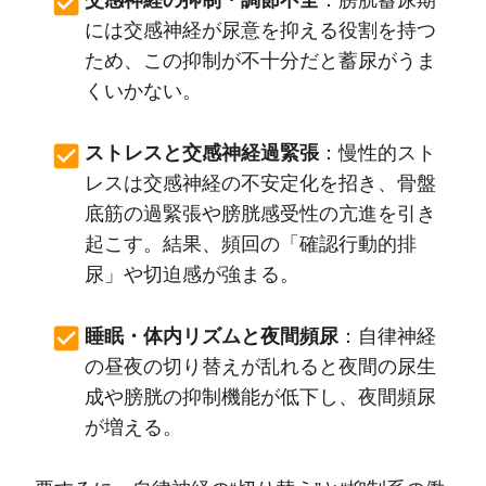
交感神経の抑制・調節不全
：膀胱蓄尿期
には交感神経が尿意を抑える役割を持つ
ため、この抑制が不十分だと蓄尿がうま
くいかない。
ストレスと交感神経過緊張
：慢性的スト
レスは交感神経の不安定化を招き、骨盤
底筋の過緊張や膀胱感受性の亢進を引き
起こす。結果、頻回の「確認行動的排
尿」や切迫感が強まる。
睡眠・体内リズムと夜間頻尿
：自律神経
の昼夜の切り替えが乱れると夜間の尿生
成や膀胱の抑制機能が低下し、夜間頻尿
が増える。