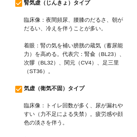
腎気虚（じんきょ）タイプ
臨床像：夜間頻尿、腰膝のだるさ、朝が
だるい、冷えを伴うことが多い。
着眼：腎の気を補い膀胱の蔵気（蓄尿能
力）を高める。代表穴：腎兪（BL23）、
次髎（BL32）、関元（CV4）、足三里
（ST36）。
気虚（衛気不固）タイプ
臨床像：トイレ回数が多く、尿が漏れや
すい（力不足による失禁）。疲労感や顔
色の淡さを伴う。