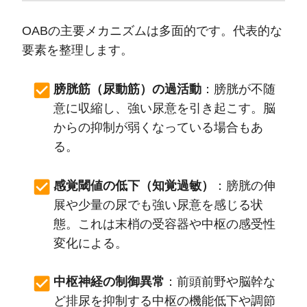
OABの主要メカニズムは多面的です。代表的な
要素を整理します。
膀胱筋（尿動筋）の過活動
：膀胱が不随
意に収縮し、強い尿意を引き起こす。脳
からの抑制が弱くなっている場合もあ
る。
感覚閾値の低下（知覚過敏）
：膀胱の伸
展や少量の尿でも強い尿意を感じる状
態。これは末梢の受容器や中枢の感受性
変化による。
中枢神経の制御異常
：前頭前野や脳幹な
ど排尿を抑制する中枢の機能低下や調節