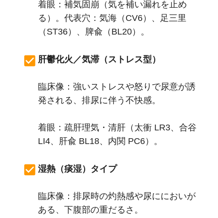
着眼：補気固崩（気を補い漏れを止め
る）。代表穴：気海（CV6）、足三里
（ST36）、脾兪（BL20）。
肝鬱化火／気滞（ストレス型）
臨床像：強いストレスや怒りで尿意が誘
発される、排尿に伴う不快感。
着眼：疏肝理気・清肝（太衝 LR3、合谷
LI4、肝兪 BL18、内関 PC6）。
湿熱（痰湿）タイプ
臨床像：排尿時の灼熱感や尿ににおいが
ある、下腹部の重だるさ。