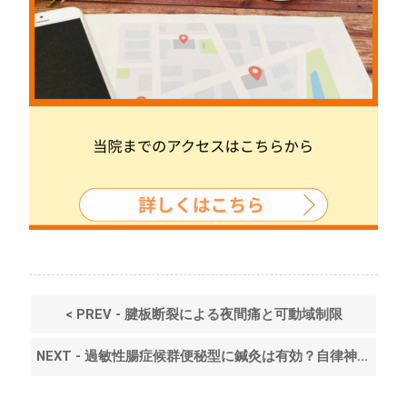
< PREV - 腱板断裂による夜間痛と可動域制限
NEXT - 過敏性腸症候群便秘型に鍼灸は有効？自律神経を整えて腸を改善 >