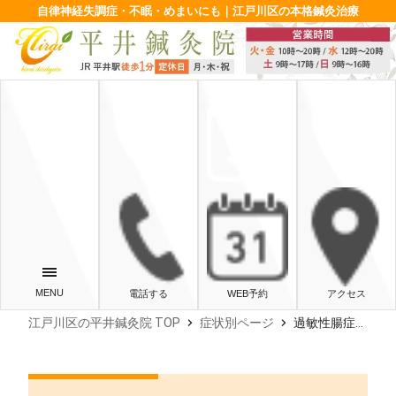
自律神経失調症・不眠・めまいにも｜江戸川区の本格鍼灸治療
電話する
WEB予約
アクセス
chevron_right
chevron_right
江戸川区の平井鍼灸院 TOP
症状別ページ
過敏性腸症候群ガス型と自律神経の関係｜鍼灸で整える根本改善