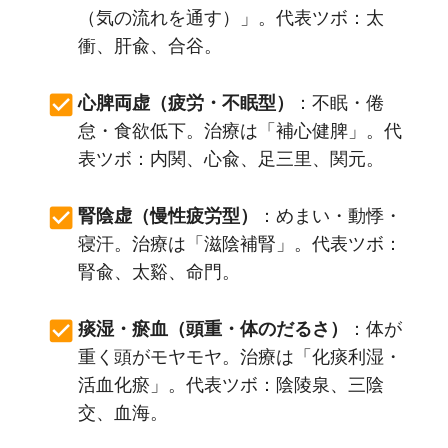
（気の流れを通す）」。代表ツボ：太
衝、肝兪、合谷。
心脾両虚（疲労・不眠型）
：不眠・倦
怠・食欲低下。治療は「補心健脾」。代
表ツボ：内関、心兪、足三里、関元。
腎陰虚（慢性疲労型）
：めまい・動悸・
寝汗。治療は「滋陰補腎」。代表ツボ：
腎兪、太谿、命門。
痰湿・瘀血（頭重・体のだるさ）
：体が
重く頭がモヤモヤ。治療は「化痰利湿・
活血化瘀」。代表ツボ：陰陵泉、三陰
交、血海。