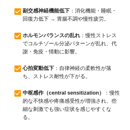
副交感神経機能低下
：消化機能・睡眠・
回復力低下 → 胃腸不調や慢性疲労。
ホルモンバランスの乱れ
：慢性ストレス
でコルチゾール分泌パターンが乱れ、代
謝・免疫・情動に影響。
心拍変動低下
：自律神経の柔軟性が落
ち、ストレス耐性が下がる。
中枢感作（central sensitization）
：慢性
的な不快感や疼痛感受性が増強され、些
細な刺激でも強い症状を感じやすくな
る。