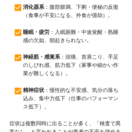
消化器系
：腹部膨満、下痢・便秘の反復
（食事が不安になる、外食が億劫）。
睡眠・疲労
：入眠困難・中途覚醒・熟睡
感の欠如、朝起きられない。
神経筋・感覚系
：頭痛、首肩こり、手足
のしびれ感、筋力低下（家事や細かい作
業が難しくなる）。
精神症状
：慢性的な不安感、気分の落ち
込み、集中力低下（仕事のパフォーマン
ス低下）。
症状は複数同時に出ることが多く、「検査で異
常なし」と言われることが患者の不安を強める