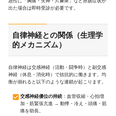
急性に「胸痛・失神・片麻痺」など赤旗症状が
出た場合は即時受診が必要です。
自律神経との関係（生理学
的メカニズム）
自律神経は交感神経（活動・闘争時）と副交感
神経（休息・消化時）で拮抗的に働きます。均
衡が崩れると以下のような連鎖が起こります。
交感神経優位の持続
：血管収縮・心拍増
加・筋緊張亢進 → 動悸・冷え・頭痛・筋
痛を助長。