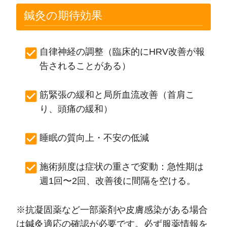
鍼灸の期待効果
自律神経の調整（臨床的にHRV改善が報
告されることがある）
筋緊張の緩和と局所血流改善（首肩こ
り、頭痛の緩和）
睡眠の質向上・不安の低減
施術頻度は症状の重さで変動：急性期は
週1回〜2回、改善後に間隔を空ける。
※抗凝固薬など一部薬剤や皮膚感染がある場合
は鍼灸適応の確認が必要です。必ず服薬情報を