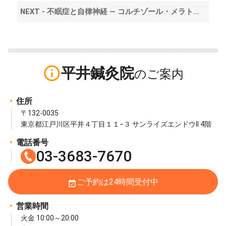
NEXT - 不眠症と自律神経 — コルチゾール・メラトニンなどのホルモンとの関係とは？ >
info_outline
平井鍼灸院
住所
〒132-0035
東京都江戸川区平井４丁目１１−３ サンライズエンドウII 4階
電話番号
03-3683-7670
ご予約は24時間受付中
event_available
営業時間
火金 10:00～20:00