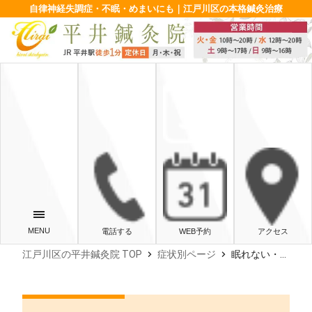
自律神経失調症・不眠・めまいにも｜江戸川区の本格鍼灸治療
電話する
WEB予約
アクセス
chevron_right
chevron_right
江戸川区の平井鍼灸院 TOP
症状別ページ
眠れない・疲れが取れない…自律神経失調症の原因と対処法