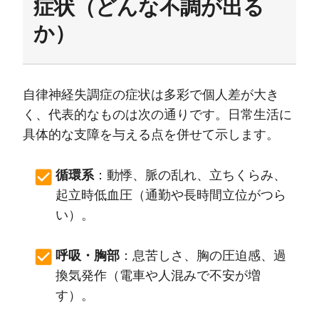
症状（どんな不調が出る
か）
自律神経失調症の症状は多彩で個人差が大き
く、代表的なものは次の通りです。日常生活に
具体的な支障を与える点を併せて示します。
循環系
：動悸、脈の乱れ、立ちくらみ、
起立時低血圧（通勤や長時間立位がつら
い）。
呼吸・胸部
：息苦しさ、胸の圧迫感、過
換気発作（電車や人混みで不安が増
す）。