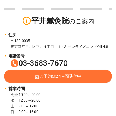
info_outline
平井鍼灸院
住所
〒132-0035
東京都江戸川区平井４丁目１１−３ サンライズエンドウII 4階
電話番号
03-3683-7670
ご予約は24時間受付中
event_available
営業時間
火金 10:00～20:00
水 12:00～20:00
土 9:00～17:00
日 9:00～16:00