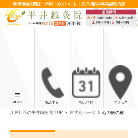
自律神経失調症・不眠・めまいにも｜江戸川区の本格鍼灸治療
電話する
WEB予約
アクセス
chevron_right
chevron_right
江戸川区の平井鍼灸院 TOP
症状別ページ
心の病の種類と原因 〜自律神経の乱れと鍼灸ケア〜