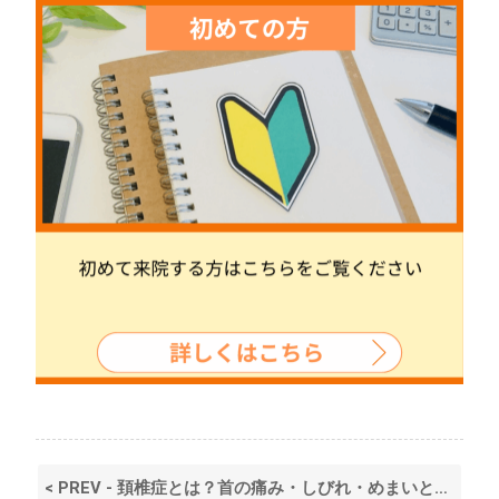
< PREV - 頚椎症とは？首の痛み・しびれ・めまいと自律神経のつながり