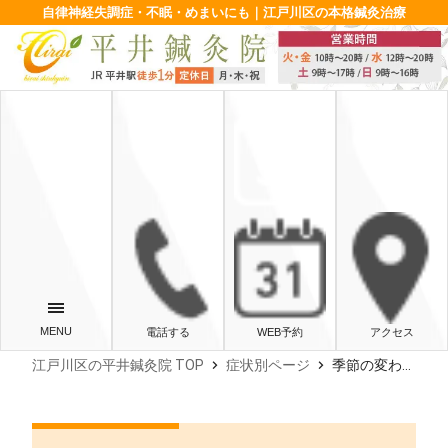
自律神経失調症・不眠・めまいにも｜江戸川区の本格鍼灸治療
電話する
WEB予約
アクセス
chevron_right
chevron_right
江戸川区の平井鍼灸院 TOP
症状別ページ
季節の変わり目の不調はなぜ起きる？自律神経とからだの仕組みを解説