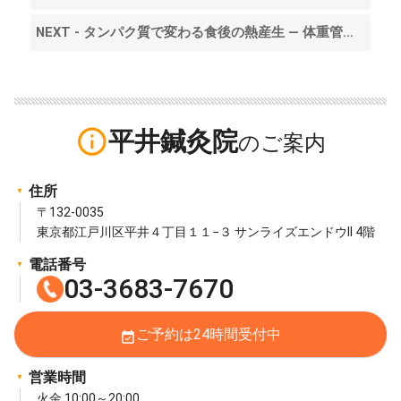
NEXT - タンパク質で変わる食後の熱産生 ― 体重管理と食事誘発性産熱の関係性 >
info_outline
平井鍼灸院
住所
〒132-0035
東京都江戸川区平井４丁目１１−３ サンライズエンドウII 4階
電話番号
03-3683-7670
ご予約は24時間受付中
event_available
営業時間
火金 10:00～20:00