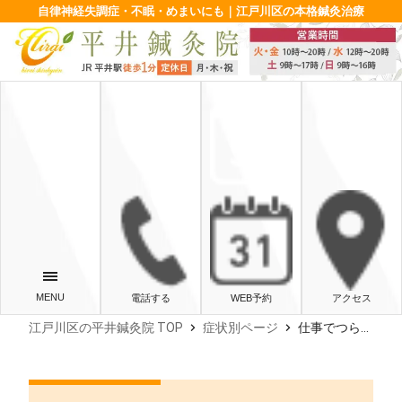
自律神経失調症・不眠・めまいにも｜江戸川区の本格鍼灸治療
電話する
WEB予約
アクセス
chevron_right
chevron_right
江戸川区の平井鍼灸院 TOP
症状別ページ
仕事でつらい手のしびれ（手根管症候群）と自律神経、鍼灸の役割