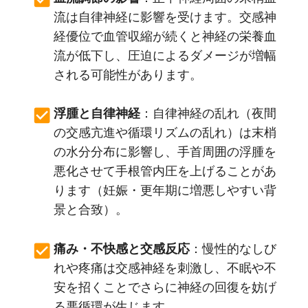
流は自律神経に影響を受けます。交感神
経優位で血管収縮が続くと神経の栄養血
流が低下し、圧迫によるダメージが増幅
される可能性があります。
浮腫と自律神経
：自律神経の乱れ（夜間
の交感亢進や循環リズムの乱れ）は末梢
の水分分布に影響し、手首周囲の浮腫を
悪化させて手根管内圧を上げることがあ
ります（妊娠・更年期に増悪しやすい背
景と合致）。
痛み・不快感と交感反応
：慢性的なしび
れや疼痛は交感神経を刺激し、不眠や不
安を招くことでさらに神経の回復を妨げ
る悪循環が生じます。