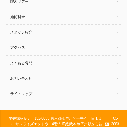
院内ツアー
施術料金
スタッフ紹介
アクセス
よくある質問
お問い合わせ
サイトマップ
平井鍼灸院 / 〒132-0035 東京都江戸川区平井４丁目１１
03-
−３ サンライズエンドウII 4階 / JR総武本線平井駅から徒
3683-
contact_phone