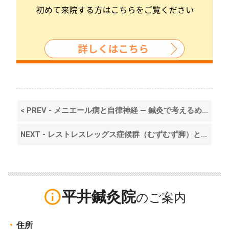
< PREV - メニエール病と自律神経 — 鍼灸で考えるめまい・耳鳴り・難聴の背景
NEXT - レストレスレッグス症候群（むずむず脚）と自律神経 — 鍼灸で考える夜間症状の改善 >
info_outline
平井鍼灸院
住所