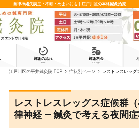
自律神経失調症・不眠・めまいにも｜江戸川区の本格鍼灸治療
へ
施術の流れ
施術料金
Flow
Charge
chevron_right
chevron_right
江戸川区の平井鍼灸院 TOP
症状別ページ
レストレスレッグス症候群
レストレスレッグス症候群（
律神経 — 鍼灸で考える夜間