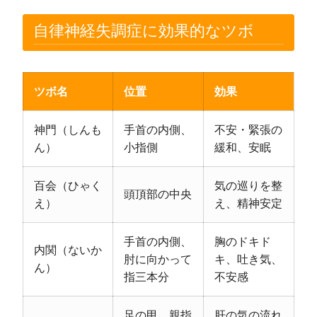
自律神経失調症に効果的なツボ
ツボ名
位置
効果
神門（しんも
手首の内側、
不安・緊張の
ん）
小指側
緩和、安眠
百会（ひゃく
気の巡りを整
頭頂部の中央
え）
え、精神安定
手首の内側、
胸のドキド
内関（ないか
肘に向かって
キ、吐き気、
ん）
指三本分
不安感
足の甲、親指
肝の気の流れ