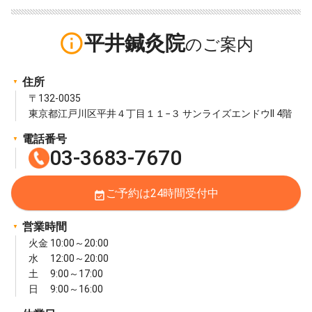
info_outline
平井鍼灸院
住所
〒132-0035
東京都江戸川区平井４丁目１１−３ サンライズエンドウII 4階
電話番号
03-3683-7670
ご予約は24時間受付中
event_available
営業時間
火金 10:00～20:00
水 12:00～20:00
土 9:00～17:00
日 9:00～16:00