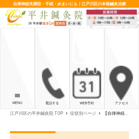
自律神経失調症・不眠・めまいにも｜江戸川区の本格鍼灸治療
電話する
WEB予約
アクセス
chevron_right
chevron_right
江戸川区の平井鍼灸院 TOP
症状別ページ
【自律神経失調症】薬に頼らない心と体の整え方