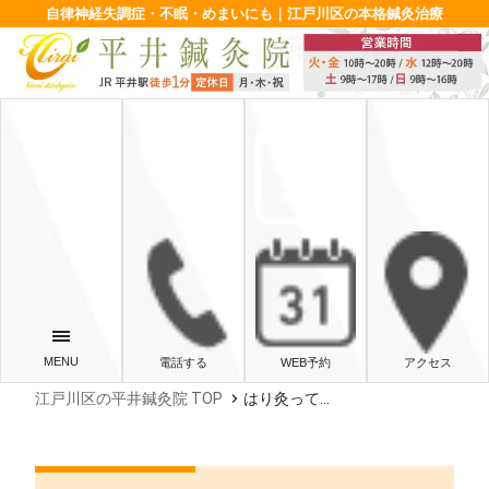
自律神経失調症・不眠・めまいにも｜江戸川区の本格鍼灸治療
電話する
WEB予約
アクセス
chevron_right
江戸川区の平井鍼灸院 TOP
はり灸って…