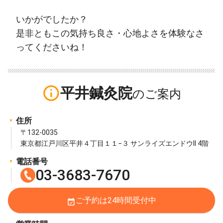
いかがでしたか？
是非ともこの気持ち良さ・心地よさを体験なさ
ってくださいね！
info_outline
平井鍼灸院
住所
〒132-0035
東京都江戸川区平井４丁目１１−３ サンライズエンドウII 4階
電話番号
03-3683-7670
ご予約は24時間受付中
event_available