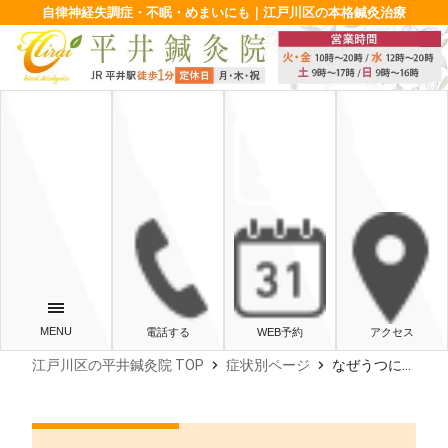
自律神経失調症・不眠・めまいにも｜江戸川区の本格鍼灸治療
電話する
WEB予約
アクセス
chevron_right
chevron_right
江戸川区の平井鍼灸院 TOP
症状別ページ
なぜうつになるのか【エネルギーのプロセスについて】