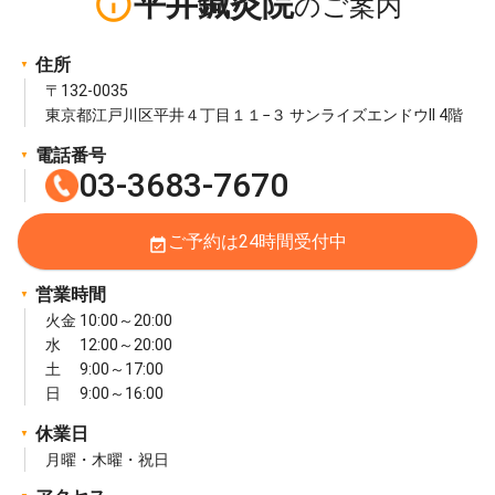
info_outline
平井鍼灸院
住所
〒132-0035
東京都江戸川区平井４丁目１１−３ サンライズエンドウII 4階
電話番号
03-3683-7670
ご予約は24時間受付中
event_available
営業時間
火金 10:00～20:00
水 12:00～20:00
土 9:00～17:00
日 9:00～16:00
休業日
月曜・木曜・祝日