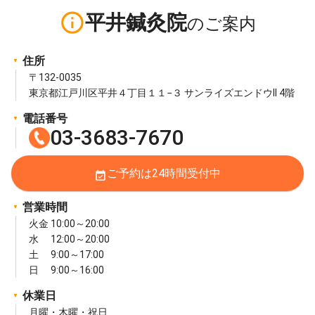
info_outline
平井鍼灸院
住所
〒132-0035
東京都江戸川区平井４丁目１１−３ サンライズエンドウII 4階
電話番号
03-3683-7670
ご予約は24時間受付中
event_available
営業時間
火金 10:00～20:00
水 12:00～20:00
土 9:00～17:00
日 9:00～16:00
休業日
月曜・木曜・祝日