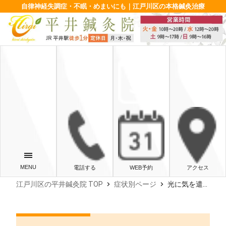
自律神経失調症・不眠・めまいにも｜江戸川区の本格鍼灸治療
電話する
WEB予約
アクセス
chevron_right
chevron_right
江戸川区の平井鍼灸院 TOP
症状別ページ
光に気を遣ってみましょう。‐東京・江戸川区・平井‐