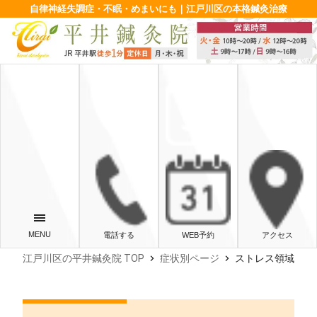
自律神経失調症・不眠・めまいにも｜江戸川区の本格鍼灸治療
電話する
WEB予約
アクセス
chevron_right
chevron_right
江戸川区の平井鍼灸院 TOP
症状別ページ
ストレス領域