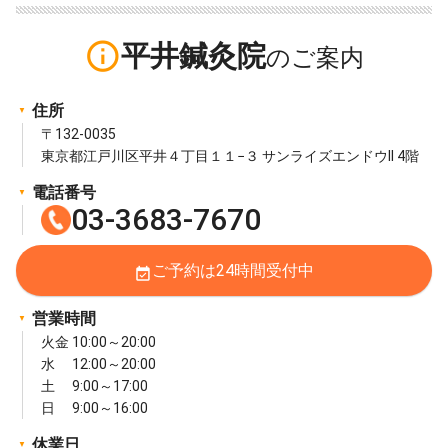
info_outline
平井鍼灸院
住所
〒132-0035
東京都江戸川区平井４丁目１１−３ サンライズエンドウII 4階
電話番号
03-3683-7670
ご予約は24時間受付中
event_available
営業時間
火金 10:00～20:00
水 12:00～20:00
土 9:00～17:00
日 9:00～16:00
休業日