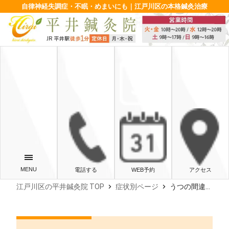
自律神経失調症・不眠・めまいにも｜江戸川区の本格鍼灸治療
電話する
WEB予約
アクセス
chevron_right
chevron_right
江戸川区の平井鍼灸院 TOP
症状別ページ
うつの間違った3つの常識②