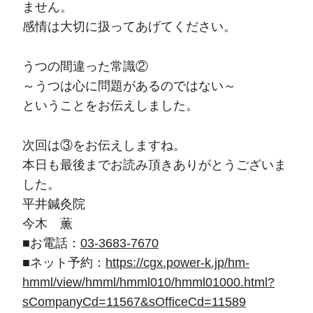
ません。
感情は大切に扱ってあげてください。
うつの間違った常識②
～うつは心に問題があるのではない～
ということをお伝えしました。
次回は③をお伝えしますね。
本日も最後までお読み頂きありがとうございま
した。
平井鍼灸院
今木 薫
■お電話：
03-3683-7670
■ネット予約：
https://cgx.power-k.jp/hm-
hmml/view/hmml/hmml010/hmml01000.html?
sCompanyCd=11567&sOfficeCd=11589