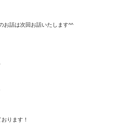
のお話は次回お話いたします^^
。
?
しております！