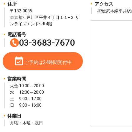
住所
アクセス
〒132-0035
JR総武本線平井駅
東京都江戸川区平井４丁目１１−３ サ
ンライズエンドウII 4階
電話番号
03-3683-7670
event_available
ご予約は24時間受付中
営業時間
火金 10:00～20:00
水 12:00～20:00
土 9:00～17:00
日 9:00～16:00
休業日
月曜・木曜・祝日