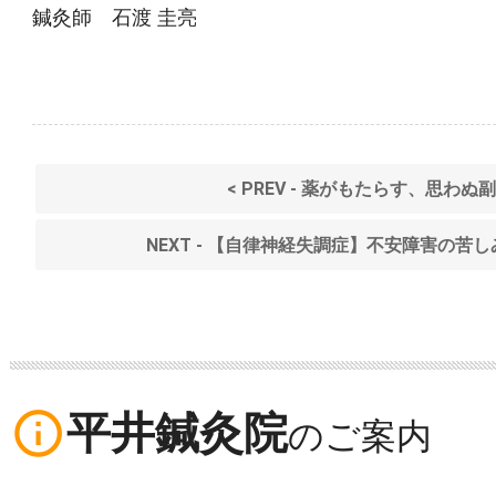
鍼灸師 石渡 圭亮
< PREV - 薬がもたらす、思わ
NEXT - 【自律神経失調症】不安障害の苦
info_outline
平井鍼灸院