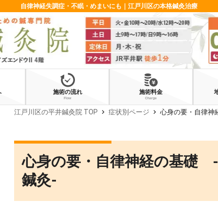
自律神経失調症・不眠・めまいにも｜江戸川区の本格鍼灸治療
へ
施術の流れ
施術料金
Flow
Charge
chevron_right
chevron_right
江戸川区の平井鍼灸院 TOP
症状別ページ
心身の要・自律神
心身の要・自律神経の基礎 
鍼灸‐